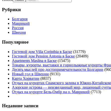
Рубрики
Болгария
Маврикий
Россия
Швеция
Популярное
Гостевой дом Villa Corinthia в Баске
(31779)
Гостевой дом Pension Antonia в Баске
(20409)
Apartments Maslina в Баске
(15475)
Товары, курорты, выставки и горнолыжные курорты Фр
Десять мыслей про достопримечательности Болгарии
(960
Новый год в Швеции
(9131)
Карта Хорватии
(8837)
Отдых на курортах Сиамского залива в Южно-Китайском
Азорские острова — неизведанный мир, лишенный сует
Отдых на курорте Бель-Омбр на о. Маврикий
(7713)
Недавние записи