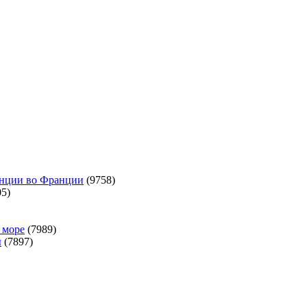
анции во Франции
(9758)
5)
 море
(7989)
ы
(7897)