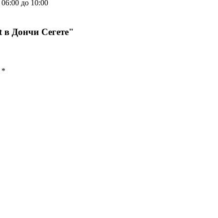
06:00 до 10:00
t в Дончи Сегете"
ы
*