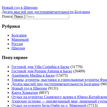
Новый год в Швеции
Десять мыслей про достопримечательности Болгарии
Поиск
Рубрики
Болгария
Маврикий
Россия
Швеция
Популярное
Гостевой дом Villa Corinthia в Баске
(31779)
Гостевой дом Pension Antonia в Баске
(20409)
Apartments Maslina в Баске
(15475)
Товары, курорты, выставки и горнолыжные курорты Фр
Десять мыслей про достопримечательности Болгарии
(960
Новый год в Швеции
(9131)
Карта Хорватии
(8837)
Отдых на курортах Сиамского залива в Южно-Китайском
Азорские острова — неизведанный мир, лишенный сует
Отдых на курорте Бель-Омбр на о. Маврикий
(7713)