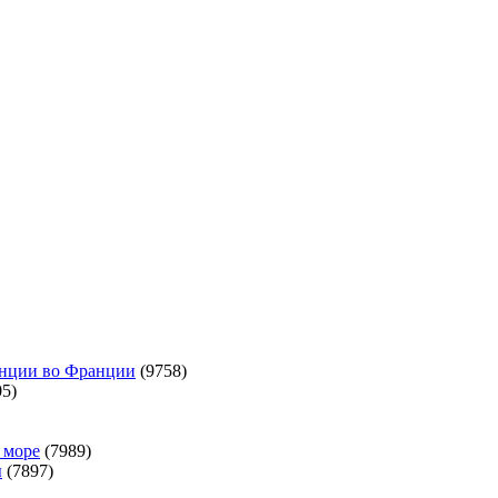
анции во Франции
(9758)
5)
 море
(7989)
ы
(7897)