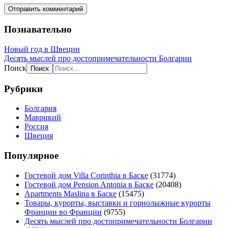
Познавательно
Новый год в Швеции
Десять мыслей про достопримечательности Болгарии
Поиск
Рубрики
Болгария
Маврикий
Россия
Швеция
Популярное
Гостевой дом Villa Corinthia в Баске
(31774)
Гостевой дом Pension Antonia в Баске
(20408)
Apartments Maslina в Баске
(15475)
Товары, курорты, выставки и горнолыжные курорты
Франции во Франции
(9755)
Десять мыслей про достопримечательности Болгарии